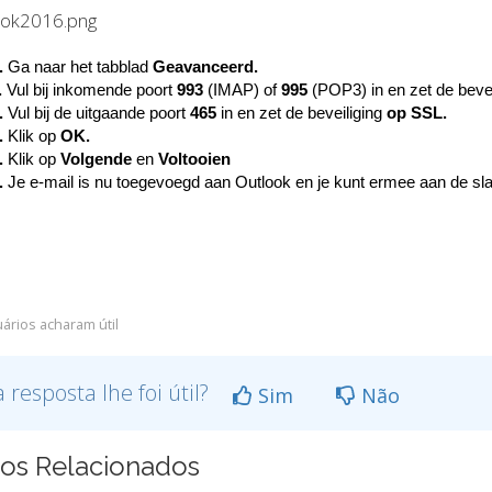
.
Ga naar het tabblad
Geavanceerd.
.
Vul bij inkomende poort
993
(IMAP) of
995
(POP3) in en zet de bevei
.
Vul bij de uitgaande poort
465
in en zet de beveiliging
op SSL.
.
Klik op
OK.
.
Klik op
Volgende
en
Voltooien
.
Je e-mail is nu toegevoegd aan Outlook en je kunt ermee aan de sl
ários acharam útil
a resposta lhe foi útil?
Sim
Não
gos Relacionados