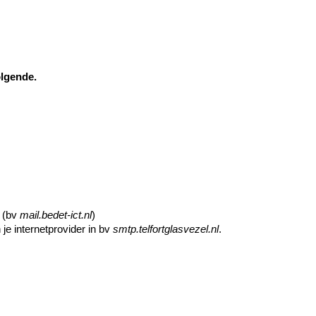
lgende.
 (bv
mail.bedet-ict.nl
)
 je internetprovider in bv
smtp.telfortglasvezel.nl
.