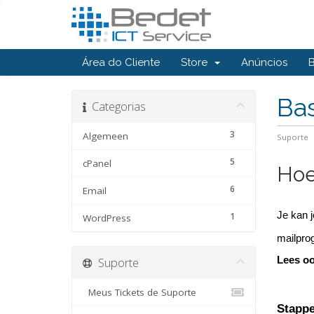
Área do Cliente
Store
Anúncios
Ba
Categorias
3
Algemeen
Suporte
5
cPanel
Hoe
6
Email
Je kan j
1
WordPress
mailprog
Suporte
Lees o
Meus Tickets de Suporte
Stapp