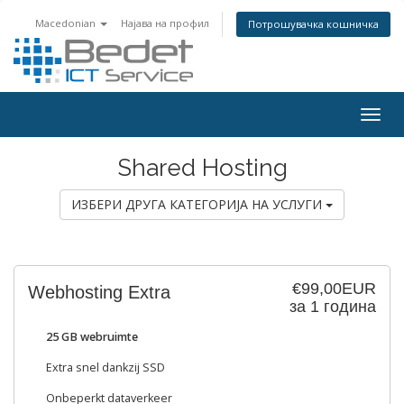
Macedonian
Најава на профил
Потрошувачка кошничка
Togg
navig
Shared Hosting
ИЗБЕРИ ДРУГА КАТЕГОРИЈА НА УСЛУГИ
€99,00EUR
Webhosting Extra
за 1 година
25 GB webruimte
Extra snel dankzij SSD
Onbeperkt dataverkeer