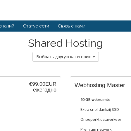
 знаний
Статус сети
Связь с нами
Shared Hosting
Выбрать другую категорию
€99,00EUR
Webhosting Master
ежегодно
50 GB webruimte
Extra snel dankzij SSD
Onbeperkt dataverkeer
Premium netwerk