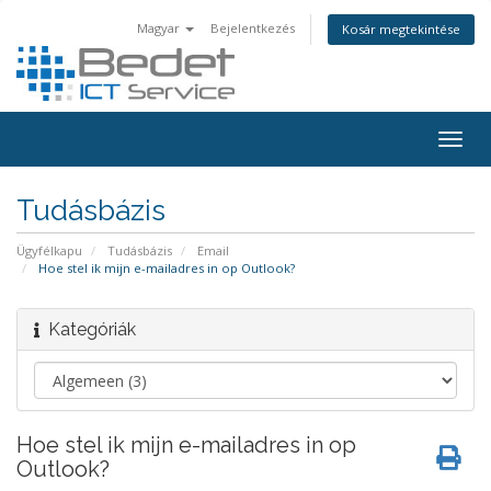
Magyar
Bejelentkezés
Kosár megtekintése
Togg
navig
Tudásbázis
Ügyfélkapu
Tudásbázis
Email
Hoe stel ik mijn e-mailadres in op Outlook?
Kategóriák
Hoe stel ik mijn e-mailadres in op
Outlook?