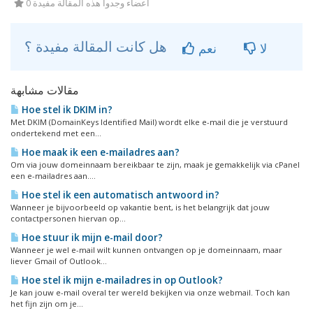
0 أعضاء وجدوا هذه المقالة مفيدة
هل كانت المقالة مفيدة ؟
لا
نعم
مقالات مشابهة
Hoe stel ik DKIM in?
Met DKIM (DomainKeys Identified Mail) wordt elke e-mail die je verstuurd
ondertekend met een...
Hoe maak ik een e-mailadres aan?
Om via jouw domeinnaam bereikbaar te zijn, maak je gemakkelijk via cPanel
een e-mailadres aan....
Hoe stel ik een automatisch antwoord in?
Wanneer je bijvoorbeeld op vakantie bent, is het belangrijk dat jouw
contactpersonen hiervan op...
Hoe stuur ik mijn e-mail door?
Wanneer je wel e-mail wilt kunnen ontvangen op je domeinnaam, maar
liever Gmail of Outlook...
Hoe stel ik mijn e-mailadres in op Outlook?
Je kan jouw e-mail overal ter wereld bekijken via onze webmail. Toch kan
het fijn zijn om je...