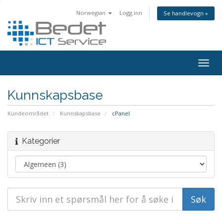
Norwegian
Logg inn
Se handlevogn »
Togg
navig
Kunnskapsbase
Kundeområdet
Kunnskapsbase
cPanel
Kategorier