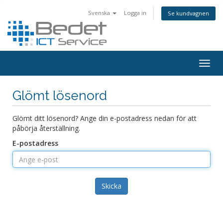
Svenska
Logga in
Se kundvagnen
Togg
navig
Glömt lösenord
Glömt ditt lösenord? Ange din e-postadress nedan för att
påbörja återställning.
E-postadress
Skicka