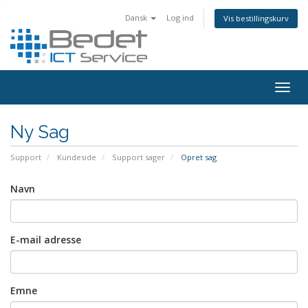
Dansk
Log ind
Vis bestillingskurv
Togg
navig
Ny Sag
Support
Kundeside
Support sager
Opret sag
Navn
E-mail adresse
Emne